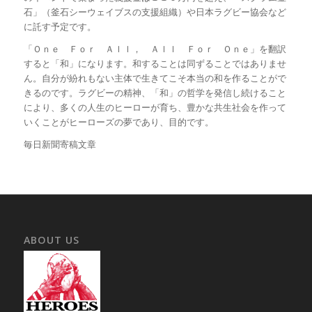
石」（釜石シーウェイブスの支援組織）や日本ラグビー協会など
に託す予定です。
「Ｏｎｅ Ｆｏｒ Ａｌｌ， Ａｌｌ Ｆｏｒ Ｏｎｅ」を翻訳
すると「和」になります。和することは同ずることではありませ
ん。自分が紛れもない主体で生きてこそ本当の和を作ることがで
きるのです。ラグビーの精神、「和」の哲学を発信し続けること
により、多くの人生のヒーローが育ち、豊かな共生社会を作って
いくことがヒーローズの夢であり、目的です。
毎日新聞寄稿文章
ABOUT US