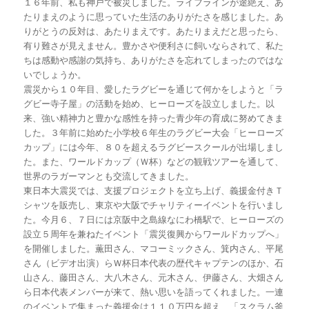
１６年前、私も神戸で被災しました。ライフラインが途絶え、あ
たりまえのように思っていた生活のありがたさを感じました。あ
りがとうの反対は、あたりまえです。あたりまえだと思ったら、
有り難さが見えません。豊かさや便利さに飼いならされて、私た
ちは感動や感謝の気持ち、ありがたさを忘れてしまったのではな
いでしょうか。
震災から１０年目、愛したラグビーを通じて何かをしようと「ラ
グビー寺子屋」の活動を始め、ヒーローズを設立しました。以
来、強い精神力と豊かな感性を持った青少年の育成に努めてきま
した。３年前に始めた小学校６年生のラグビー大会「ヒーローズ
カップ」には今年、８０を超えるラグビースクールが出場しまし
た。また、ワールドカップ（Ｗ杯）などの観戦ツアーを通して、
世界のラガーマンとも交流してきました。
東日本大震災では、支援プロジェクトを立ち上げ、義援金付きＴ
シャツを販売し、東京や大阪でチャリティーイベントを行いまし
た。今月６、７日には京阪中之島線なにわ橋駅で、ヒーローズの
設立５周年を兼ねたイベント「震災復興からワールドカップへ」
を開催しました。薫田さん、マコーミックさん、箕内さん、平尾
さん（ビデオ出演）らＷ杯日本代表の歴代キャプテンのほか、石
山さん、藤田さん、大八木さん、元木さん、伊藤さん、大畑さん
ら日本代表メンバーが来て、熱い思いを語ってくれました。一連
のイベントで集まった義援金は１１０万円を超え、「スクラム釜