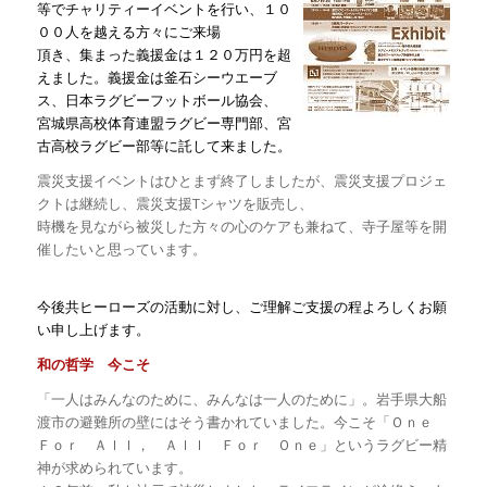
等でチャリティーイベントを行い、１０
００人を越える方々にご来場
頂き、集まった義援金は１２０万円を超
えました。義援金は釜石シーウエーブ
ス、日本ラグビーフットボール協会、
宮城県高校体育連盟ラグビー専門部、宮
古高校ラグビー部等に託して来ました。
震災支援イベントはひとまず終了しましたが、震災支援プロジェ
クトは継続し、震災支援Tシャツを販売し、
時機を見ながら被災した方々の心のケアも兼ねて、寺子屋等を開
催したいと思っています。
今後共ヒーローズの活動に対し、ご理解ご支援の程よろしくお願
い申し上げます。
和の哲学 今こそ
「一人はみんなのために、みんなは一人のために」。岩手県大船
渡市の避難所の壁にはそう書かれていました。今こそ「Ｏｎｅ
Ｆｏｒ Ａｌｌ， Ａｌｌ Ｆｏｒ Ｏｎｅ」というラグビー精
神が求められています。