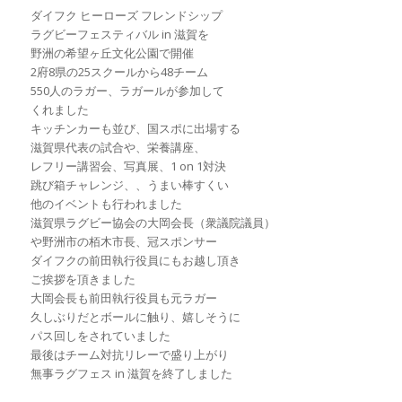
ダイフク ヒーローズ フレンドシップ
ラグビーフェスティバル in 滋賀を
野洲の希望ヶ丘文化公園で開催
2府8県の25スクールから48チーム
550人のラガー、ラガールが参加して
くれました
キッチンカーも並び、国スポに出場する
滋賀県代表の試合や、栄養講座、
レフリー講習会、写真展、1 on 1対決
跳び箱チャレンジ、、うまい棒すくい
他のイベントも行われました
滋賀県ラグビー協会の大岡会長（衆議院議員）
や野洲市の栢木市長、冠スポンサー
ダイフクの前田執行役員にもお越し頂き
ご挨拶を頂きました
大岡会長も前田執行役員も元ラガー
久しぶりだとボールに触り、嬉しそうに
パス回しをされていました
最後はチーム対抗リレーで盛り上がり
無事ラグフェス in 滋賀を終了しました